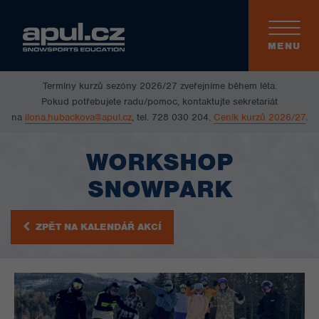
Toggle
navigati
MENU
Termíny kurzů sezóny 2026/27 zveřejníme během léta.
Pokud potřebujete radu/pomoc, kontaktujte sekretariát
na
ilona.hubackova@apul.cz
, tel. 728 030 204.
Ceník kurzů 2026/27
.
WORKSHOP
SNOWPARK
ZPĚT NA KALENDÁŘ AKCÍ