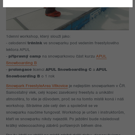
1denní workshop, který slouží jako:
- celodenní
trénink
ve snowparku pod vedením freestylového
lektora APUL
-
přípravný camp
na snowparkovou část kurzu
APUL
Snowboarding B
-
prolongace
licencí
APUL Snowboarding C
a
APUL
Snowboarding B
o 1 rok
Snowpark FreestyleArea Vítkovice
je nejlepším snowparkem v ČR.
Samostatný vlek, celý kopec zasvěcený freestylu a unikátní
atmosféra, to vše je důvodem, proč se na tomto místě koná i náš
workshop. Strávíme zde celý den a společně se ve
snowparku naučíme fungovat. Workshop je určen i instruktorům,
kteří ve snowparku nikdy nejezdili. Po ježdění bude následovat
krátký videocoaching záběrů pořízených během dne.