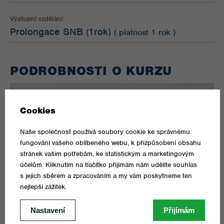
Výstupní vzdělání:
Prolongace SNB (1rok)
( platnost 1 rok )
PODROBNOSTI O KURZU