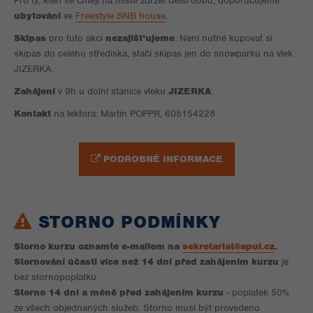
Pro ty, kteří se chtějí na místě zdržet delší dobu, doporučujeme
ubytování
ve
Freestyle SNB house
.
Skipas
pro tuto akci
nezajišťujeme
. Není nutné kupovat si
skipas do celého střediska, stačí skipas jen do snowparku na vlek
JIZERKA.
Zahájení
v 9h u dolní stanice vleku
JIZERKA
.
Kontakt
na lektora: Martin POPPR, 605154228
PODROBNÉ INFORMACE
STORNO PODMÍNKY
Storno kurzu oznamte e-mailem na
sekretariat@apul.cz
.
Stornování účasti více než 14 dní před zahájením kurzu
je
bez stornopoplatku.
Storno 14 dní a méně před zahájením kurzu
- poplatek 50%
ze všech objednaných služeb. Storno musí být provedeno