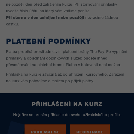
nejpozději den před zahájením kurzu. Při stornování přihlášky
uveďte číslo účtu, na který vám vrátíme peníze.
Při stornu v den zahájení nebo později
nevracíme žádnou
částku.
PLATEBNÍ PODMÍNKY
Platba probíhá prostřednictvím platební brány The Pay. Po vyplnění
přihlášky a objednání doplňkových služeb budete ihned
přesměrováni na platební bránu. Platba v hotovosti není možná.
Přihláška na kurz je závazná až po uhrazení kurzovného. Zařazení
na kurz vám potvrdíme e-mailem po přijetí platby.
PŘIHLÁŠENÍ NA KURZ
Nejdříve se prosím přihlaste do svého uživatelského profilu.
PŘIHLÁSIT SE
REGISTRACE