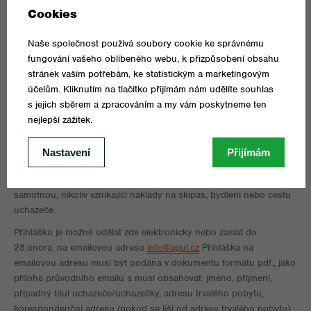
PODROBNOSTI O KURZU
Zkouška profesní kvalifikace je podmínkou pro získání
živnostenského oprávnění pro instruktory.
Vše o profesní kvalifikaci instruktora lyžování / SNB si
přečtěte
zde
:
Lyžařská profesní zkouška se uskuteční v Krkonoších,
ve
Špindlerově Mlýně, 16. března 2026. Cena zkoušky je
2.500,-.
V ceně je pouze administrativní poplatek za zkoušku
samotnou, nikoliv vznikající náklady na skipas, bydlení nebo cestu
uchazeče.
Přihlášku je možné udělat zde elektronicky nebo zaslat do
28.února, na emailovou adresu
info@apul.cz
Přihláška na
emailovou adresu musí být podána v dokumentu formátu pdf., jako
příloha průvodního emailu a musí obsahovat: jméno, příjmení,
případný titul uchazeče/uchazečky, adresu trvalého pobytu,
korespondenční adresu (pokud se liší od adresy trvalého pobytu),