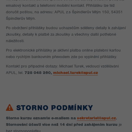
emailový kontakt a telefonní mobilní kontakt. Přihlášku lze též
doručit poštou, na adresu: APUL z.s Špindlerův Mlýn 150, 54351
Špindlerův Mlýn.
Po obdržení přihlášky budou uchazečům sděleny detaily k zahájení
zkoušky, detaily k platbě za zkoušky a všechny další potřebné
náležitosti.
Pro elektronické přihlášky je aktivní platba online platební kartou
nebo rychlým bankovním převodem zde po vyplnění přihlášky.
Kontakt pro případné dotazy: Michael Turek, vedoucí vzdělávání
APUL, tel.
728 048 260,
michael.turek@apul.cz
STORNO PODMÍNKY
Storno kurzu oznamte e-mailem na
sekretariat@apul.cz
.
Stornování účasti více než 14 dní před zahájením kurzu
je
bez stornopoplatku.