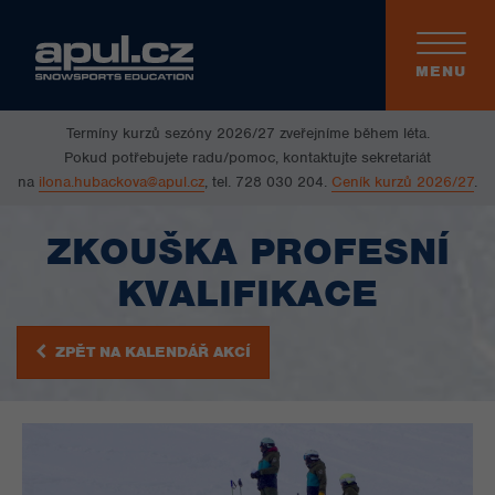
Toggle
navigati
MENU
Termíny kurzů sezóny 2026/27 zveřejníme během léta.
Pokud potřebujete radu/pomoc, kontaktujte sekretariát
na
ilona.hubackova@apul.cz
, tel. 728 030 204.
Ceník kurzů 2026/27
.
ZKOUŠKA PROFESNÍ
KVALIFIKACE
ZPĚT NA KALENDÁŘ AKCÍ