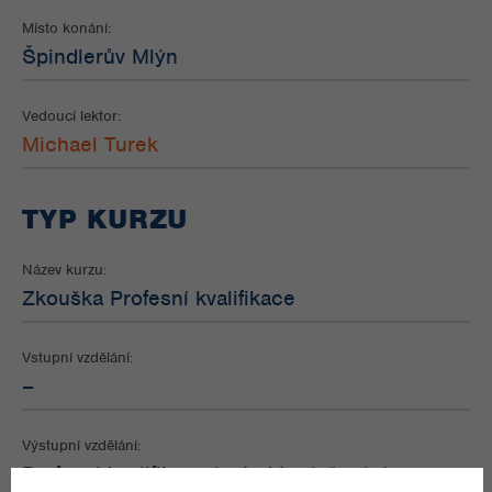
Místo konání:
Špindlerův Mlýn
Vedoucí lektor:
Michael Turek
TYP KURZU
Název kurzu:
Zkouška Profesní kvalifikace
Vstupní vzdělání:
–
Výstupní vzdělání:
Profesni kvalifikace instruktor lyžování