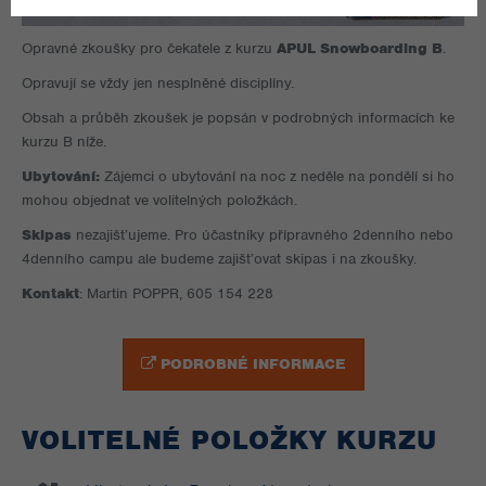
Opravné zkoušky pro čekatele z kurzu
APUL Snowboarding B
.
Opravují se vždy jen nesplněné disciplíny.
Obsah a průběh zkoušek je popsán v podrobných informacích ke
kurzu B níže.
Ubytování:
Zájemci o ubytování na noc z neděle na pondělí si ho
mohou objednat ve volitelných položkách.
Skipas
nezajišťujeme. Pro účastníky přípravného 2denního nebo
4denního campu ale budeme zajišťovat skipas i na zkoušky.
Kontakt
: Martin POPPR, 605 154 228
PODROBNÉ INFORMACE
VOLITELNÉ POLOŽKY KURZU