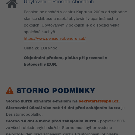
Ubytování – Pension Abendruh
Pension se nachází v centru Kaprunu 200m od výhodné
stanice skibusu a nabízí ubytování v apartmánech a
pokojích. Ubytovaným v pokojích je k dispozici velká
společná kuchyň.
https://www.pension-abendruh.at/
Cena 28 EUR/noc
Objednání předem, platba při prezenci v
hotovosti v EUR
.
STORNO PODMÍNKY
Storno kurzu oznamte e-mailem na
sekretariat@apul.cz
.
Stornování účasti více než 14 dní před zahájením kurzu
je
bez stornopoplatku.
Storno 14 dní a méně před zahájením kurzu
- poplatek 50%
ze všech objednaných služeb. Storno musí být provedeno
nejpozději den před zahájením kurzu. Při stornování přihlášky