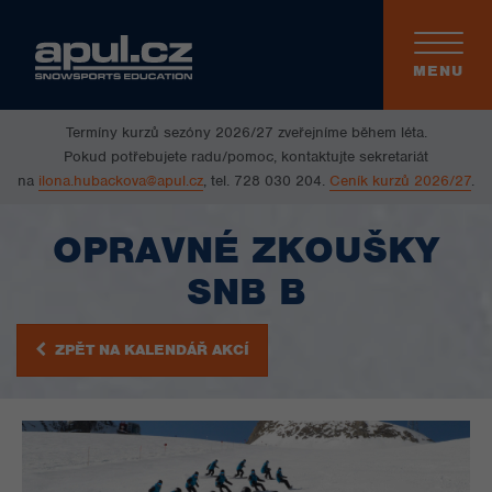
Toggle
navigati
MENU
Termíny kurzů sezóny 2026/27 zveřejníme během léta.
Pokud potřebujete radu/pomoc, kontaktujte sekretariát
na
ilona.hubackova@apul.cz
, tel. 728 030 204.
Ceník kurzů 2026/27
.
OPRAVNÉ ZKOUŠKY
SNB B
ZPĚT NA KALENDÁŘ AKCÍ