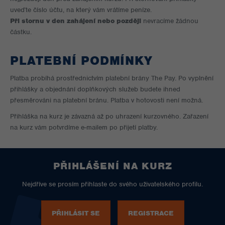
uveďte číslo účtu, na který vám vrátíme peníze.
Při stornu v den zahájení nebo později
nevracíme žádnou
částku.
PLATEBNÍ PODMÍNKY
Platba probíhá prostřednictvím platební brány The Pay. Po vyplnění
přihlášky a objednání doplňkových služeb budete ihned
přesměrováni na platební bránu. Platba v hotovosti není možná.
Přihláška na kurz je závazná až po uhrazení kurzovného. Zařazení
na kurz vám potvrdíme e-mailem po přijetí platby.
PŘIHLÁŠENÍ NA KURZ
Nejdříve se prosím přihlaste do svého uživatelského profilu.
PŘIHLÁSIT SE
REGISTRACE