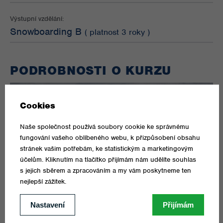
Výstupní vzdělání:
Snowboarding B
( platnost 3 roky )
PODROBNOSTI O KURZU