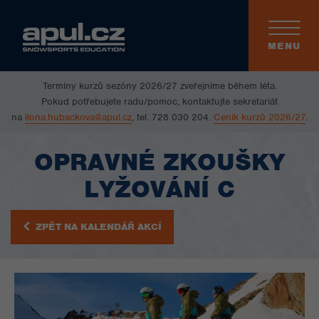
Toggle
navigati
MENU
Termíny kurzů sezóny 2026/27 zveřejníme během léta.
Pokud potřebujete radu/pomoc, kontaktujte sekretariát
na
ilona.hubackova@apul.cz
, tel. 728 030 204.
Ceník kurzů 2026/27
.
OPRAVNÉ ZKOUŠKY
LYŽOVÁNÍ C
ZPĚT NA KALENDÁŘ AKCÍ