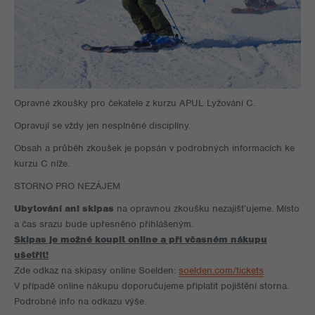
Opravné zkoušky pro čekatele z kurzu APUL Lyžování C.
Opravují se vždy jen nesplněné disciplíny.
Obsah a průběh zkoušek je popsán v podrobných informacích ke
kurzu C níže.
STORNO PRO NEZÁJEM
Ubytování ani skipas
na opravnou zkoušku nezajišťujeme. Místo
a čas srazu bude upřesněno přihlášeným.
Skipas je možné koupit online a při včasném nákupu
ušetřit!
Zde odkaz na skipasy online Soelden:
soelden.com/tickets
V případě online nákupu doporučujeme připlatit pojištění storna.
Podrobné info na odkazu výše.