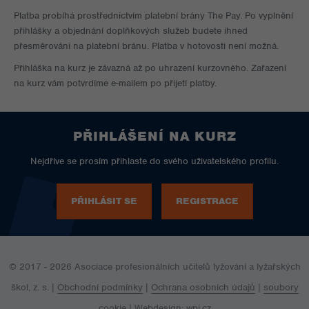
Platba probíhá prostřednictvím platební brány The Pay. Po vyplnění
přihlášky a objednání doplňkových služeb budete ihned
přesměrováni na platební bránu. Platba v hotovosti není možná.
Přihláška na kurz je závazná až po uhrazení kurzovného. Zařazení
na kurz vám potvrdíme e-mailem po přijetí platby.
PŘIHLÁŠENÍ NA KURZ
Nejdříve se prosím přihlaste do svého uživatelského profilu.
PŘIHLÁSIT SE
REGISTRACE
© 2017 - 2026 Asociace profesionálních učitelů lyžování a lyžařských
škol, z. s. |
Obchodní podmínky
|
Ochrana osobních údajů
|
soubory
cookie
| Webdesign:
wpj.cz