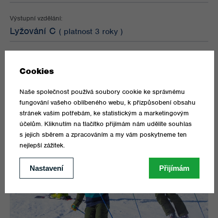
Výstupní vzdělání:
Lyžování C
( platnost 3 roky )
PODROBNOSTI O KURZU